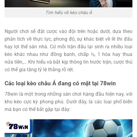
Tìm hiểu về kèo châu Á
Người chơi sẽ đặt cược vào đội trên hoặc dưới, dựa theo
phân tích về thực lực, phong độ, sự khác biệt về lề thi đấu
hay lợi thế sân nhà. Cứ mỗi trận đấu lại sinh ra nhiều loại
kèo khác nhau như đồng banh, chấp ½, 1 hòa hay thua
nửa tiền,… Khi hiểu và bắt kịp thông tin trước trận, cược thủ
có thể gia tăng tỷ lệ thắng rõ rệt.
Các loại kèo châu Á đang có mặt tại 78win
78win là một trong những sân chơi hàng đầu hiện nay, với
kho kèo cực kỳ phong phú. Dưới đây, là các loại phổ biến
mà bạn có thể bắt gặp tại đây: