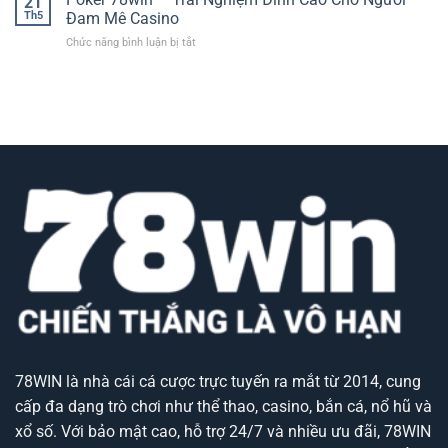
21
Vượt
miền
chơi
Th5
Đam Mê Casino
Trội
Bắc
cực
Chức năng bình luận bị tắt
ở
78win
dễ
Poker
và
để
78win
những
giành
–
bí
chiến
Trải
quyết
thắng
Nghiệm
giành
Đỉnh
chiến
Cao
thắng
Cho
Người
Đam
Mê
Casino
78WIN
là nhà cái cá cược trực tuyến ra mắt từ 2014, cung
cấp đa dạng trò chơi như thể thao, casino, bắn cá, nổ hũ và
xổ số. Với bảo mật cao, hỗ trợ 24/7 và nhiều ưu đãi, 78WIN