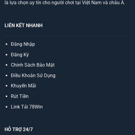
là lựa chọn uy tín cho người chơi tại Việt Nam và châu Á.
LIÊN KẾT NHANH
Đăng Nhập
Đăng Ký
Chính Sách Bảo Mật
Điều Khoản Sử Dụng
Khuyến Mãi
Rút Tiền
Link Tải 78Win
HỖ TRỢ 24/7