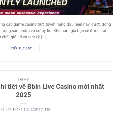
ng cấp game casino trực tuyến hàng đầu hiện nay, được đông
lượng sản phẩm và sự uy tín. Khi tham gia bạn sẽ được trải
hất giải trí và cực kỳ […]
TIẾP TỤC ĐỌC
→
CASINO
i tiết về Bbin Live Casino mới nhất
2025
ĂNG VÀO
THÁNG 5 21, 2025
BỞI
SEO