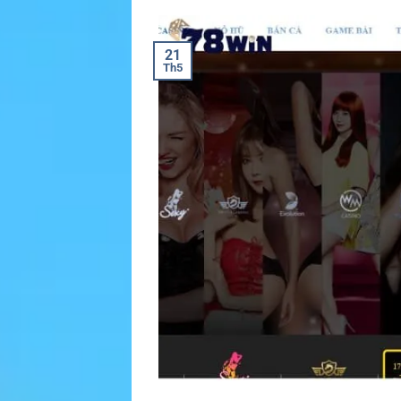
21
Th5