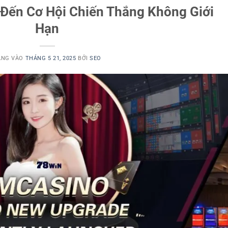
Đến Cơ Hội Chiến Thắng Không Giới
Hạn
ĂNG VÀO
THÁNG 5 21, 2025
BỞI
SEO