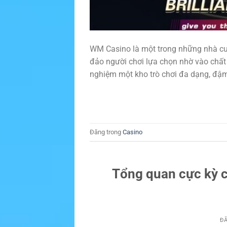
WM Casino là một trong những nhà cu
đảo người chơi lựa chọn nhờ vào chất 
nghiệm một kho trò chơi đa dạng, đậm c
Đăng trong
Casino
Tổng quan cực kỳ ch
Đ