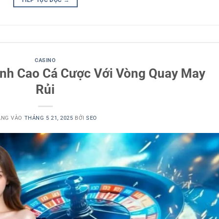
CASINO
Đỉnh Cao Cá Cược Với Vòng Quay May
Rủi
ĂNG VÀO
THÁNG 5 21, 2025
BỞI
SEO