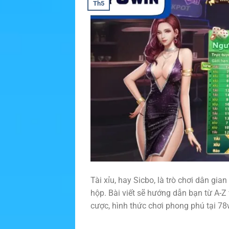
Th5
Tài xỉu, hay Sicbo, là trò chơi dân gi
hộp. Bài viết sẽ hướng dẫn bạn từ A-Z
cược, hình thức chơi phong phú tại 78