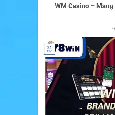
WM Casino – Mang 
Đ
21
Th5