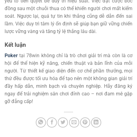
yếu tố tiên quyết để duy trì hiệu suất. Việc đặt cược bốc
đồng sau một chuỗi thua có thể khiến người chơi mất kiểm
soát. Ngược lại, quá tự tin khi thắng cũng dễ dẫn đến sai
lầm. Việc duy trì tâm lý ổn định sẽ giúp bạn giữ vững chiến
lược vững vàng và tăng tỷ lệ thắng lâu dài.
Kết luận
Poker
tại 78win
không chỉ là trò chơi giải trí mà còn là cơ
hội để thể hiện kỹ năng, chiến thuật và bản lĩnh của mỗi
người. Từ thiết kế giao diện đến cơ chế phần thưởng, mọi
thứ đều được tối ưu hóa để tạo nên một không gian giải trí
đầy hấp dẫn, minh bạch và chuyên nghiệp. Hãy đăng ký
ngay để trải nghiệm sân chơi đỉnh cao – nơi đam mê gặp
gỡ đẳng cấp!