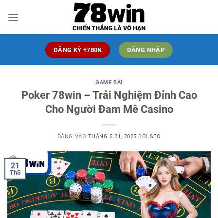
Bỏ
qua
nội
dung
ĐĂNG KÝ +780K
ĐĂNG NHẬP
GAME BÀI
Poker 78win – Trải Nghiệm Đỉnh Cao
Cho Người Đam Mê Casino
ĐĂNG VÀO
THÁNG 5 21, 2025
BỞI
SEO
21
Th5