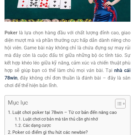
Poker
là lựa chọn hàng đầu với chất lượng đỉnh cao, giao
diện mượt mà và phần thưởng cực hấp dẫn dành riêng cho
hội viên. Game bài này không chỉ là chứa đựng sự may rủi
mà đây còn là cuộc đấu trí giữa những bộ óc tỉnh táo. Sự
kết hợp khéo léo giữa kỹ năng, cảm xúc và chiến thuật phù
hợp sẽ giúp bạn có thể làm chủ mọi ván bài. Tại
nhà cái
78win
, đây không chỉ đơn thuần là đánh bài – đây là sân
chơi để thể hiện bản lĩnh.
Mục lục
Luật chơi poker tại 78win – Từ cơ bản đến nâng cao
Luật chơi cơ bản mà tân thủ cần ghi nhớ
Các dạng cược
Poker có điểm gì thu hút các newbie?