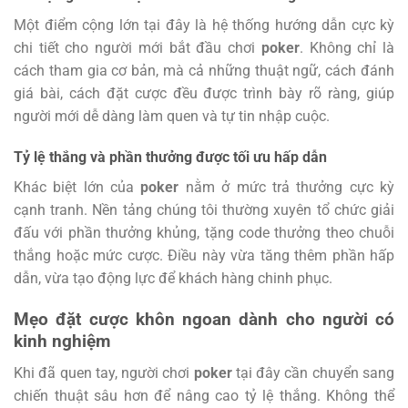
Một điểm cộng lớn tại đây là hệ thống hướng dẫn cực kỳ
chi tiết cho người mới bắt đầu chơi
poker
. Không chỉ là
cách tham gia cơ bản, mà cả những thuật ngữ, cách đánh
giá bài, cách đặt cược đều được trình bày rõ ràng, giúp
người mới dễ dàng làm quen và tự tin nhập cuộc.
Tỷ lệ thắng và phần thưởng được tối ưu hấp dẫn
Khác biệt lớn của
poker
nằm ở mức trả thưởng cực kỳ
cạnh tranh. Nền tảng chúng tôi thường xuyên tổ chức giải
đấu với phần thưởng khủng, tặng code thưởng theo chuỗi
thắng hoặc mức cược. Điều này vừa tăng thêm phần hấp
dẫn, vừa tạo động lực để khách hàng chinh phục.
Mẹo đặt cược khôn ngoan dành cho người có
kinh nghiệm
Khi đã quen tay, người chơi
poker
tại đây cần chuyển sang
chiến thuật sâu hơn để nâng cao tỷ lệ thắng. Không thể