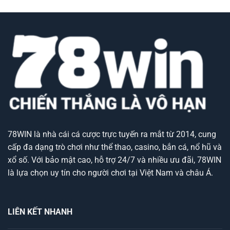
Nghiệm
giành
Đỉnh
chiến
Cao
thắng
Cho
Người
Đam
Mê
Casino
78WIN
là nhà cái cá cược trực tuyến ra mắt từ 2014, cung
cấp đa dạng trò chơi như thể thao, casino, bắn cá, nổ hũ và
xổ số. Với bảo mật cao, hỗ trợ 24/7 và nhiều ưu đãi, 78WIN
là lựa chọn uy tín cho người chơi tại Việt Nam và châu Á.
LIÊN KẾT NHANH