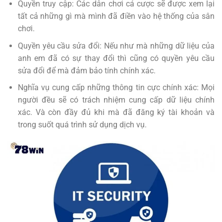
Quyền truy cập: Các dân chơi cá cược sẽ được xem lại
tất cả những gì mà mình đã điền vào hệ thống của sân
chơi.
Quyền yêu cầu sửa đổi: Nếu như mà những dữ liệu của
anh em đã có sự thay đổi thì cũng có quyền yêu cầu
sửa đổi để mà đảm bảo tính chính xác.
Nghĩa vụ cung cấp những thông tin cực chính xác: Mọi
người đều sẽ có trách nhiệm cung cấp dữ liệu chính
xác. Và còn đầy đủ khi mà đã đăng ký tài khoản và
trong suốt quá trình sử dụng dịch vụ.