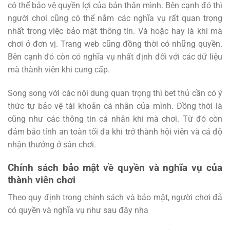
có thể bảo vệ quyền lợi của bản thân mình. Bên cạnh đó thì
người chơi cũng có thể nắm các nghĩa vụ rất quan trọng
nhất trong việc bảo mật thông tin. Và hoặc hay là khi mà
chơi ở đơn vị. Trang web cũng đồng thời có những quyền.
Bên cạnh đó còn có nghĩa vụ nhất định đối với các dữ liệu
mà thành viên khi cung cấp.
Song song với các nội dung quan trọng thì bet thủ cần có ý
thức tự bảo vệ tài khoản cá nhân của mình. Đồng thời là
cũng như các thông tin cá nhân khi mà chơi. Từ đó còn
đảm bảo tính an toàn tối đa khi trở thành hội viên và cá độ
nhận thưởng ở sân chơi.
Chính sách bảo mật về quyền và nghĩa vụ của
thành viên chơi
Theo quy định trong chính sách và bảo mật, người chơi đã
có quyền và nghĩa vụ như sau đây nha