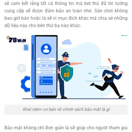
sẽ cam kết rằng tất cả thông tin mà bet thủ đã tin tưởng
cung cấp sẽ được đảm bảo an toàn nhé. Sân chơi không
bao giờ bán hoặc là sẽ vì mục đích khác mà chia sẻ những
dữ liệu này cho bên thứ ba nào khác.
Khái niệm cơ bản về chính sách bảo mật là gì
Bảo mật không chỉ đơn giản là sẽ giúp cho người tham gia