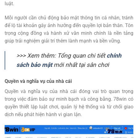
luật.
Mỗi người cần chủ động bảo mật thông tin cá nhân, tránh
để lộ tài khoản gây ảnh hưởng đến quyền lợi bản thân. Tôn
trọng cộng đồng và hành xử văn minh chính là nền tảng
giúp trải nghiệm giải trí thêm lành mạnh và bền vững.
>>> Xem thêm: Tổng quan chi tiết
chính
sách bảo mật
mới nhất tại sân chơi
Quyền và nghĩa vụ của nhà cái
Quyền và nghĩa vụ của nhà cái đóng vai trò quan trọng
trong việc đảm bảo sự minh bạch và công bằng. 78win có
quyền thiết lập luật chơi, quản lý hệ thống và từ chối giao
dịch nếu phát hiện hành vi gian lận.