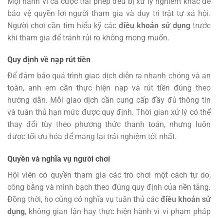
Mọi hành vi cá cược trái phép đều bị xử lý nghiêm khắc để
bảo vệ quyền lợi người tham gia và duy trì trật tự xã hội.
Người chơi cần tìm hiểu kỹ các
điều khoản sử dụng
trước
khi tham gia để tránh rủi ro không mong muốn.
Quy định về nạp rút tiền
Để đảm bảo quá trình giao dịch diễn ra nhanh chóng và an
toàn, anh em cần thực hiện nạp và rút tiền đúng theo
hướng dẫn. Mỗi giao dịch cần cung cấp đầy đủ thông tin
và tuân thủ hạn mức được quy định. Thời gian xử lý có thể
thay đổi tùy theo phương thức thanh toán, nhưng luôn
được tối ưu hóa để mang lại trải nghiệm tốt nhất.
Quyền và nghĩa vụ người chơi
Hội viên có quyền tham gia các trò chơi một cách tự do,
công bằng và minh bạch theo đúng quy định của nền tảng.
Đồng thời, họ cũng có nghĩa vụ tuân thủ các
điều khoản sử
dụng
, không gian lận hay thực hiện hành vi vi phạm pháp