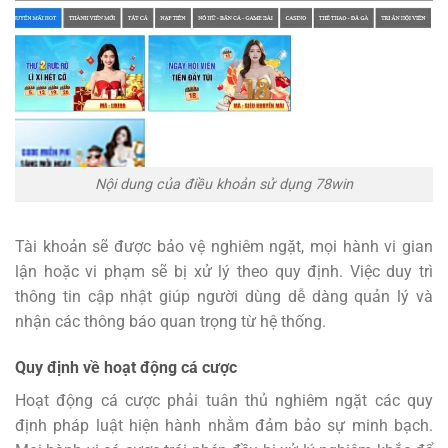
Nội dung của điều khoản sử dụng 78win
Tài khoản sẽ được bảo vệ nghiêm ngặt, mọi hành vi gian
lận hoặc vi phạm sẽ bị xử lý theo quy định. Việc duy trì
thông tin cập nhật giúp người dùng dễ dàng quản lý và
nhận các thông báo quan trọng từ hệ thống.
Quy định về hoạt động cá cược
Hoạt động cá cược phải tuân thủ nghiêm ngặt các quy
định pháp luật hiện hành nhằm đảm bảo sự minh bạch.