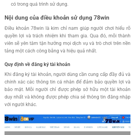
có trong quá trình sử dụng.
Nội dung của điều khoản sử dụng 78win
Điều khoản 78win là kim chỉ nam giúp người chơi hiểu rõ
quyền lợi và trách nhiệm khi tham gia. Qua đó, mỗi thành
viên sẽ yên tâm tận hưởng mọi dịch vụ và trò chơi trên nền
tảng một cách công bằng và hiệu quả nhất.
Quy định về đăng ký tài khoản
Khi đăng ký tài khoản, người dùng cần cung cấp đầy đủ và
chính xác các thông tin cá nhân để đảm bảo quyền lợi và
bảo mật. Mỗi người chỉ được phép sở hữu một tài khoản
duy nhất và không được phép chia sẻ thông tin đăng nhập
với người khác.