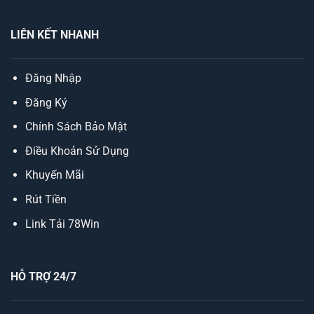
LIÊN KẾT NHANH
Đăng Nhập
Đăng Ký
Chính Sách Bảo Mật
Điều Khoản Sử Dụng
Khuyến Mãi
Rút Tiền
Link Tải 78Win
HỖ TRỢ 24/7