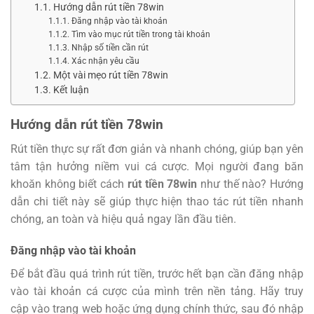
Hướng dẫn rút tiền 78win
Đăng nhập vào tài khoản
Tìm vào mục rút tiền trong tài khoản
Nhập số tiền cần rút
Xác nhận yêu cầu
Một vài mẹo rút tiền 78win
Kết luận
Hướng dẫn rút tiền 78win
Rút tiền thực sự rất đơn giản và nhanh chóng, giúp bạn yên
tâm tận hưởng niềm vui cá cược. Mọi người đang băn
khoăn không biết cách
rút tiền 78win
như thế nào? Hướng
dẫn chi tiết này sẽ giúp thực hiện thao tác rút tiền nhanh
chóng, an toàn và hiệu quả ngay lần đầu tiên.
Đăng nhập vào tài khoản
Để bắt đầu quá trình rút tiền, trước hết bạn cần đăng nhập
vào tài khoản cá cược của mình trên nền tảng. Hãy truy
cập vào trang web hoặc ứng dụng chính thức, sau đó nhập