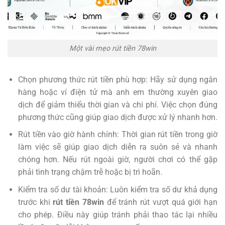
Một vài mẹo rút tiền 78win
Chọn phương thức rút tiền phù hợp: Hãy sử dụng ngân
hàng hoặc ví điện tử mà anh em thường xuyên giao
dịch để giảm thiểu thời gian và chi phí. Việc chọn đúng
phương thức cũng giúp giao dịch được xử lý nhanh hơn.
Rút tiền vào giờ hành chính: Thời gian rút tiền trong giờ
làm việc sẽ giúp giao dịch diễn ra suôn sẻ và nhanh
chóng hơn. Nếu rút ngoài giờ, người chơi có thể gặp
phải tình trạng chậm trễ hoặc bị trì hoãn.
Kiểm tra số dư tài khoản: Luôn kiểm tra số dư khả dụng
trước khi
rút tiền 78win
để tránh rút vượt quá giới hạn
cho phép. Điều này giúp tránh phải thao tác lại nhiều