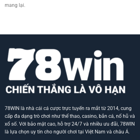
mang lại.
78WIN
là nhà cái cá cược trực tuyến ra mắt từ 2014, cung
cấp đa dạng trò chơi như thể thao, casino, bắn cá, nổ hũ và
xổ số. Với bảo mật cao, hỗ trợ 24/7 và nhiều ưu đãi, 78WIN
là lựa chọn uy tín cho người chơi tại Việt Nam và châu Á.