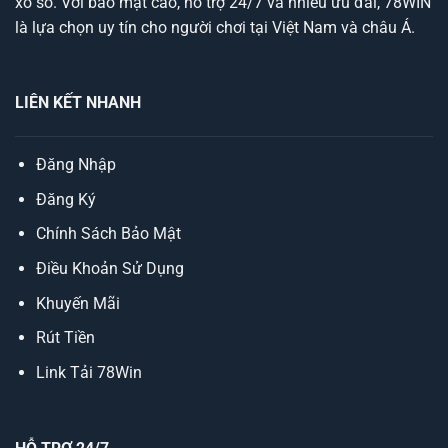
xổ số. Với bảo mật cao, hỗ trợ 24/7 và nhiều ưu đãi, 78WIN
là lựa chọn uy tín cho người chơi tại Việt Nam và châu Á.
LIÊN KẾT NHANH
Đăng Nhập
Đăng Ký
Chính Sách Bảo Mật
Điều Khoản Sử Dụng
Khuyến Mãi
Rút Tiền
Link Tải 78Win