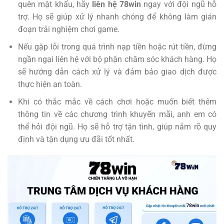
quên mật khẩu, hãy
liên hệ 78win
ngay với đội ngũ hỗ
trợ. Họ sẽ giúp xử lý nhanh chóng để không làm gián
đoạn trải nghiệm chơi game.
Nếu gặp lỗi trong quá trình nạp tiền hoặc rút tiền, đừng
ngần ngại liên hệ với bộ phận chăm sóc khách hàng. Họ
sẽ hướng dẫn cách xử lý và đảm bảo giao dịch được
thực hiện an toàn.
Khi có thắc mắc về cách chơi hoặc muốn biết thêm
thông tin về các chương trình khuyến mãi, anh em có
thể hỏi đội ngũ. Họ sẽ hỗ trợ tận tình, giúp nắm rõ quy
định và tận dụng ưu đãi tốt nhất.