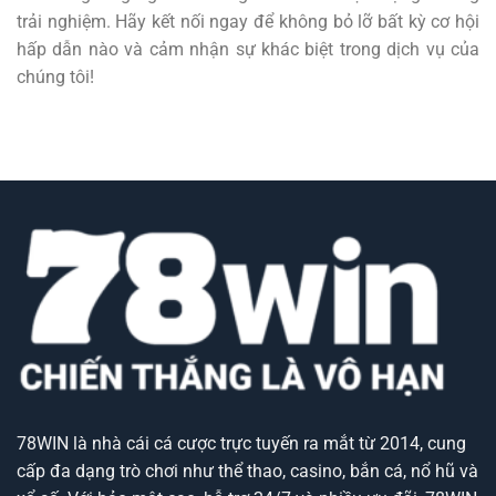
trải nghiệm. Hãy kết nối ngay để không bỏ lỡ bất kỳ cơ hội
hấp dẫn nào và cảm nhận sự khác biệt trong dịch vụ của
chúng tôi!
78WIN
là nhà cái cá cược trực tuyến ra mắt từ 2014, cung
cấp đa dạng trò chơi như thể thao, casino, bắn cá, nổ hũ và