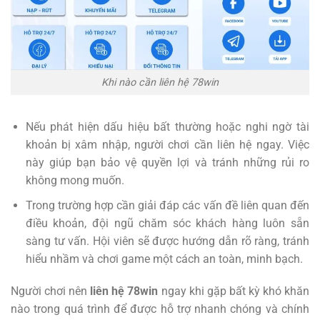
Khi nào cần liên hệ 78win
Nếu phát hiện dấu hiệu bất thường hoặc nghi ngờ tài
khoản bị xâm nhập, người chơi cần liên hệ ngay. Việc
này giúp bạn bảo vệ quyền lợi và tránh những rủi ro
không mong muốn.
Trong trường hợp cần giải đáp các vấn đề liên quan đến
điều khoản, đội ngũ chăm sóc khách hàng luôn sẵn
sàng tư vấn. Hội viên sẽ được hướng dẫn rõ ràng, tránh
hiểu nhầm và chơi game một cách an toàn, minh bạch.
Người chơi nên
liên hệ 78win
ngay khi gặp bất kỳ khó khăn
nào trong quá trình để được hỗ trợ nhanh chóng và chính