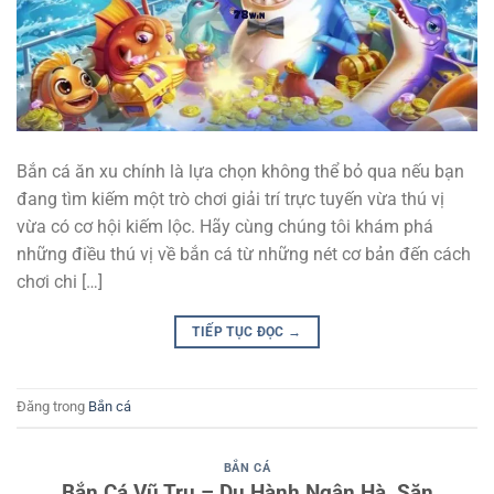
Bắn cá ăn xu chính là lựa chọn không thể bỏ qua nếu bạn
đang tìm kiếm một trò chơi giải trí trực tuyến vừa thú vị
vừa có cơ hội kiếm lộc. Hãy cùng chúng tôi khám phá
những điều thú vị về bắn cá từ những nét cơ bản đến cách
chơi chi […]
TIẾP TỤC ĐỌC
→
Đăng trong
Bắn cá
BẮN CÁ
Bắn Cá Vũ Trụ – Du Hành Ngân Hà, Săn