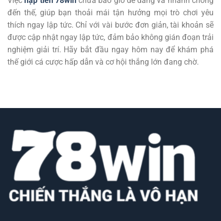
Việc
nạp tiền 78win
chưa bao giờ dễ dàng và nhanh chóng
đến thế, giúp bạn thoải mái tận hưởng mọi trò chơi yêu
thích ngay lập tức. Chỉ với vài bước đơn giản, tài khoản sẽ
được cập nhật ngay lập tức, đảm bảo không gián đoạn trải
nghiệm giải trí. Hãy bắt đầu ngay hôm nay để khám phá
thế giới cá cược hấp dẫn và cơ hội thắng lớn đang chờ.