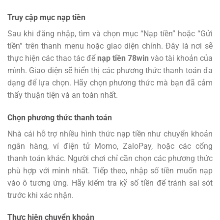
Truy cập mục nạp tiền
Sau khi đăng nhập, tìm và chọn mục “Nạp tiền” hoặc “Gửi
tiền” trên thanh menu hoặc giao diện chính. Đây là nơi sẽ
thực hiện các thao tác để
nạp tiền 78win
vào tài khoản của
mình. Giao diện sẽ hiển thị các phương thức thanh toán đa
dạng để lựa chọn. Hãy chọn phương thức mà bạn đã cảm
thấy thuận tiện và an toàn nhất.
Chọn phương thức thanh toán
Nhà cái hỗ trợ nhiều hình thức nạp tiền như chuyển khoản
ngân hàng, ví điện tử Momo, ZaloPay, hoặc các cổng
thanh toán khác. Người chơi chỉ cần chọn các phương thức
phù hợp với mình nhất. Tiếp theo, nhập số tiền muốn nạp
vào ô tương ứng. Hãy kiểm tra kỹ số tiền để tránh sai sót
trước khi xác nhận.
Thực hiện chuyển khoản